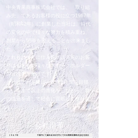
中央青果商事株式会社では、「取り組
み先」であるお客様の役に立つ1967年
（昭和42年）に創業した当社は、時代
の変化の中で様々な努力を積み重ね、
創業から58年を迎えることが出来まし
た。
これもひとえに仕入先、販売先のお客
様はもちろん様々なステークホルダー
の皆様のおかげです。
​当社はこれを機に、100歳企業を目指
し、今まで以上の進化をしながら、食
の流通を通して社会に貢献して参りま
す。
​会社沿革