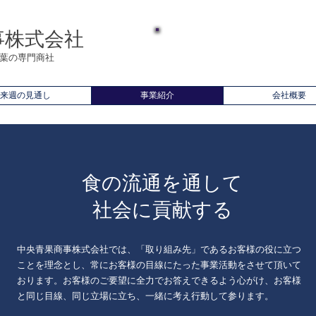
事株式会社
​新鮮な野菜、果物などのご注文・ご相談
気軽に中央青果商事までお問い合わせ下
千葉の専門商社
来週の見通し
事業紹介
会社概要
食の流通を通して
​社会に貢献する
中央青果商事株式会社では、「取り組み先」であるお客様の役に立つ
ことを理念とし、常にお客様の目線にたった事業活動をさせて頂いて
おります。お客様のご要望に全力でお答えできるよう心がけ、お客様
と同じ目線、同じ立場に立ち、一緒に考え行動して参ります。