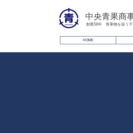
​中央青果商
創業58年 青果物を扱う
HOME